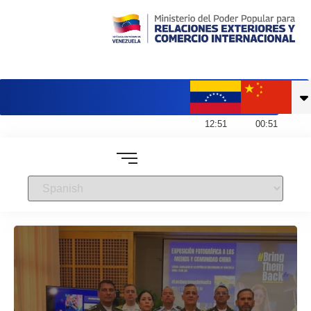
Embajada de Venezuela en China
12
:
51
00
:
51