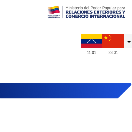
Embajada de Venezuela en China
11
:
01
23
:
01