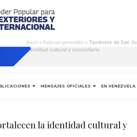
Inicio
»
Noticias generales
»
Tambores de San Jua
identidad cultural y comunitaria
BLICACIONES
MENSAJES OFICIALES
EN VENEZUELA
talecen la identidad cultural y