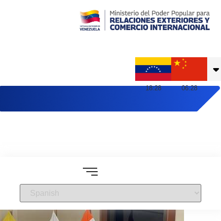
Embajada de Venezuela en China
18
:
28
06
:
28