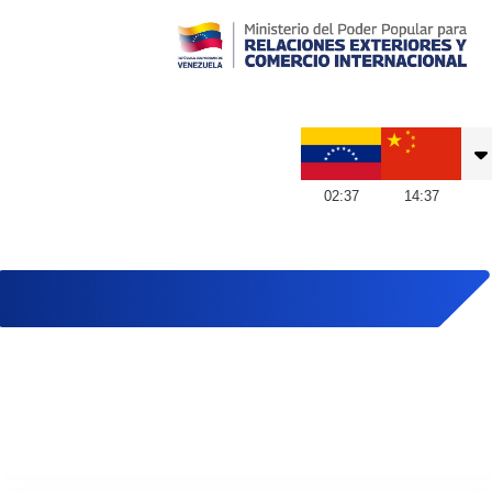
Embajada de Venezuela en China
02
:
37
14
:
37