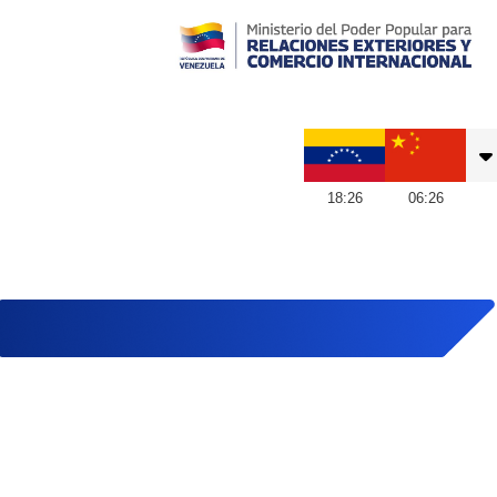
Embajada de Venezuela en China
18
:
26
06
:
26