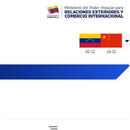
Embajada de Venezuela en China
02
:
12
14
:
12