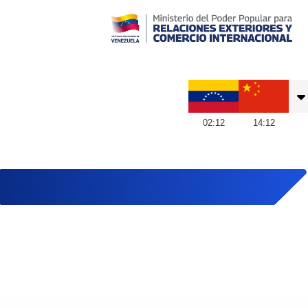
Embajada de Venezuela en China
02
:
12
14
:
12