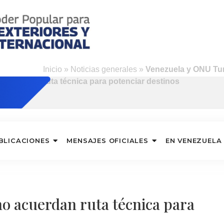
Inicio
»
Noticias generales
»
Venezuela y ONU Tu
ruta técnica para potenciar destinos
BLICACIONES
MENSAJES OFICIALES
EN VENEZUELA
o acuerdan ruta técnica para