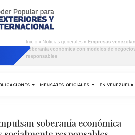
Inicio
»
Noticias generales
»
Empresas venezolan
soberanía económica con modelos de negocios
responsables
BLICACIONES
MENSAJES OFICIALES
EN VENEZUELA
impulsan soberanía económica
s socialmente responsables